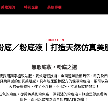
美妝潮流
特別企劃
美妝專欄
FOUNDATION
粉底／粉底液｜打造天然仿真美
無瑕底妝，粉底之選
粉底液採用獨家極致貼服、雙效遮瑕技術，全面遮蓋臉部暗沉、毛孔及
具柔霧感的仿真美肌感。具有玻尿酸鈉配方的保濕粉底液，更可以
天的美麗妝容、達至不浮粉、不卡粉、控油持妝的效果！
提供五色的粉底，從黃色系到粉色系，深到淺的粉底液。無論是健康膚
膚色，都可以尋找到適合您的
KATE 粉底
！