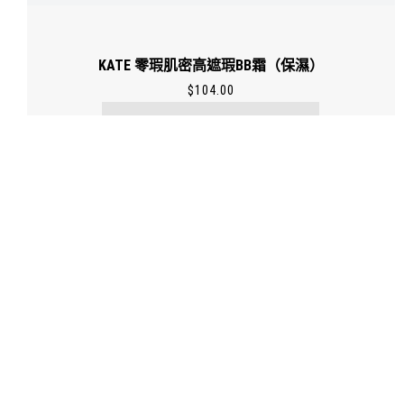
KATE 零瑕肌密高遮瑕BB霜（保濕）
$
104.00
了解更多