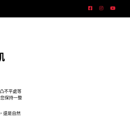
肌
凹凸不平處等
為您保持一整
色，還是自然