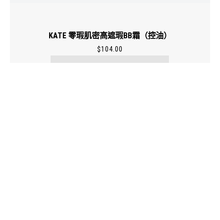
KATE 零瑕肌密高遮瑕BB霜（控油）
$
104.00
了解更多