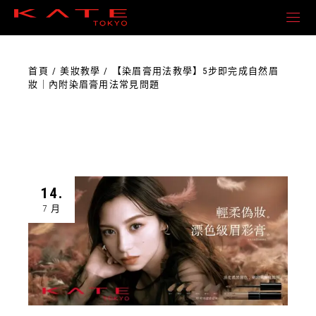
首頁
美妝教學
【染眉膏用法教學】5步即完成自然眉
妝｜內附染眉膏用法常見問題
14.
7 月