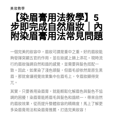
美妝教學
【染眉膏用法教學】5
步即完成自然眉妝｜內
附染眉膏用法常見問題
一個完美的妝容中，眉妝可謂是重中之重。好的眉妝能
夠發揮突顯五官的作用，並在妝感上錦上添花。現時流
行的眉妝強調自然和諧的感覺，並需要與髮色搭配一
致。因此，如果染了淺色頭髮，但眉毛卻依然是原生黑
眉，那就會讓視覺效果集中在眉毛上，令眉妝顯得突
兀。
其實，只要善用染眉膏，就能輕鬆化解眉色與髮色不協
調的困擾！染眉膏能將眉毛與髮色和諧統一，帶來自然
的眉妝效果，從而提升整體妝容的精緻度！馬上了解更
多染眉膏用法和染眉膏推薦，打造完美妝容！