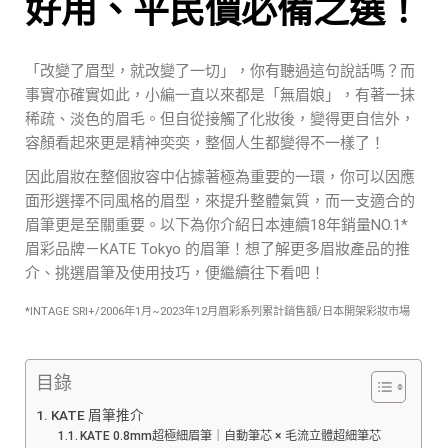
好用、平民價必備之選！
「改變了眉型，就改變了一切」，你有聽過這句說話嗎？而
事實亦確實如此，小編一直以來都是「無眉娘」，有著一抹
稀疏、淡色的眉毛。但自從接觸了化妝後，變得更自信外，
容顏看起來更是精神奕奕，整個人生都變得不一樣了！
因此眉妝在整個妝容中佔據著極為重要的一環，你可以因應
面形選擇不同風格的眉型，來提升整體氣質，而一支適合的
眉筆更是至關重要。以下為你介紹日本連續18年銷量NO.1*
眉彩品牌－KATE Tokyo 的眉筆！想了解更多眉妝產品的推
介、挑選眉筆及使用技巧，便繼續往下看吧！
*INTAGE SRI+/2006年1月~2023年12月眉彩系列累計銷售額/日本開架彩妝市場
目錄
KATE 眉筆推介
KATE 0.8mm超極細眉筆｜自動筆芯 × 毛流立體超細筆芯