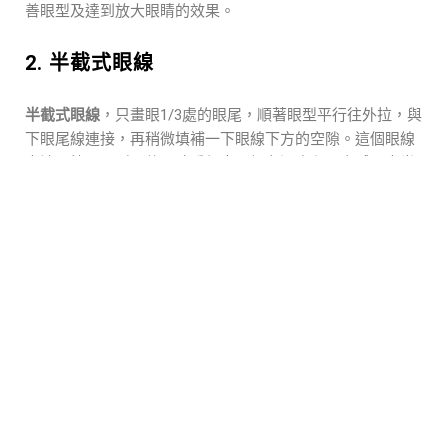
善眼型及達到放大眼睛的效果。
2. 半截式眼線
半截式眼線
，只畫眼1/3處的眼尾，順著眼型平行往外拉，與
下眼尾線連接，再稍微填補一下眼線下方的空隙。這個眼線
畫法可拉長眼型，使眼睛看起來更加有深度和層次感。畫半
截式眼線重點為眼尾三角留空白。
這個眼線畫法，適合單眼皮、內雙、雙眼皮摺窄、腫泡眼型
及眼睛形狀較圓或下垂的人。建議使用「眼線液筆」，因其
細長筆尖能畫出細緻的眼線 ；若然新手未能掌握使用「眼線
液筆」，亦可用「眼線膠筆」，並配合棉花棒調整理想脈線
的粗幼度和眼尾弧度。
3. 上揚式眼線
上揚式眼線
，從眼睛中段開始畫內眼線 (也可以不畫內眼
線)，到眼尾三角處逐漸加粗，眼尾拉長向上揚，並不超過眉