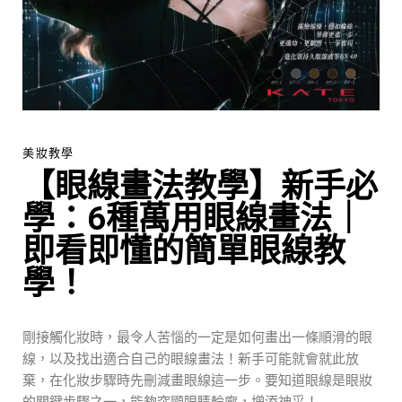
美妝教學
【眼線畫法教學】新手必
學：6種萬用眼線畫法｜
即看即懂的簡單眼線教
學！
剛接觸化妝時，最令人苦惱的一定是如何畫出一條順滑的眼
線，以及找出適合自己的眼線畫法！新手可能就會就此放
棄，在化妝步驟時先刪減畫眼線這一步。要知道眼線是眼妝
的關鍵步驟之一，能夠突顯眼睛輪廓，增添神采！