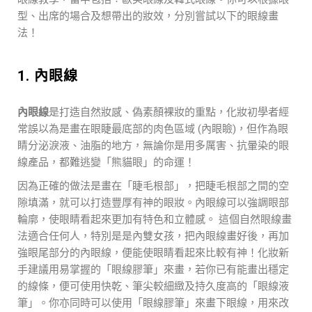
型、出席的場合及想帶出的妝效，分別嘗試以下的眼線畫
法！
1. 內眼線
內眼線
是打造自然妝感、偽素顏裸妝的重點，化妝初學者經
常誤以為是畫在眼睫最底部的肉色區域 (內眼瞼)，但作為眼
睛分泌淚液、油脂的地方，無論你是用多厲害、抗暈染的眼
線產品，都難逃變「熊貓眼」的命運！
因為正確的做法是畫在「睫毛根部」，把睫毛根部之間的空
隙填滿，就可以打造豐厚有神的眼妝。內眼線可以強調眼部
輪廓，使眼睛看起來更加有特色和立體感。 這個自然眼線畫
法適合任何人，特別是是內雙女孩，把內眼線畫好後，再加
強眼尾部分的內眼線，便能使眼睛看起來比較有神！化妝新
手建議用易掌握的「眼線膠筆」來畫，若你已有能畫出穩定
的線條，便可使用快乾、筆尖較細緻及持久度高的「眼線液
筆」。你亦同時可以使用「眼線膠筆」來畫下眼線，用來改